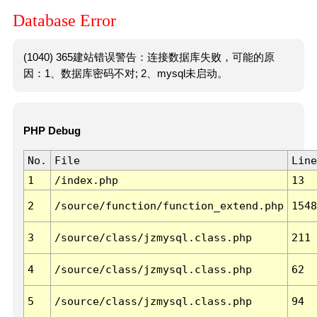
Database Error
(1040) 365建站错误警告：连接数据库失败，可能的原
因：1、数据库密码不对; 2、mysql未启动。
PHP Debug
No.
File
Line
1
/index.php
13
2
/source/function/function_extend.php
1548
3
/source/class/jzmysql.class.php
211
4
/source/class/jzmysql.class.php
62
5
/source/class/jzmysql.class.php
94