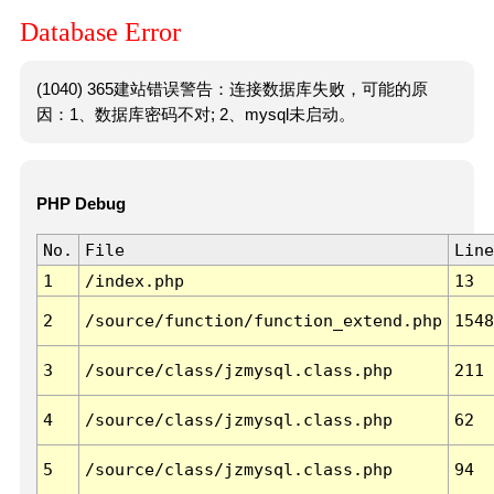
Database Error
(1040) 365建站错误警告：连接数据库失败，可能的原
因：1、数据库密码不对; 2、mysql未启动。
PHP Debug
No.
File
Line
1
/index.php
13
2
/source/function/function_extend.php
1548
3
/source/class/jzmysql.class.php
211
4
/source/class/jzmysql.class.php
62
5
/source/class/jzmysql.class.php
94