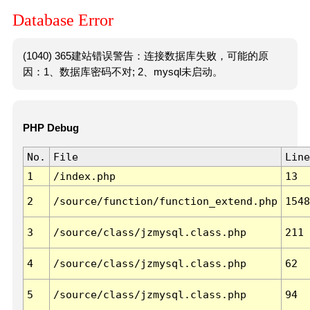
Database Error
(1040) 365建站错误警告：连接数据库失败，可能的原
因：1、数据库密码不对; 2、mysql未启动。
PHP Debug
No.
File
Line
1
/index.php
13
2
/source/function/function_extend.php
1548
3
/source/class/jzmysql.class.php
211
4
/source/class/jzmysql.class.php
62
5
/source/class/jzmysql.class.php
94