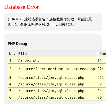
Database Error
(1040) 365建站错误警告：连接数据库失败，可能的原
因：1、数据库密码不对; 2、mysql未启动。
PHP Debug
No.
File
Line
1
/index.php
14
2
/source/function/function_extend.php
324
3
/source/class/jzmysql.class.php
211
4
/source/class/jzmysql.class.php
62
5
/source/class/jzmysql.class.php
94
6
/source/class/jzmysql.class.php
76