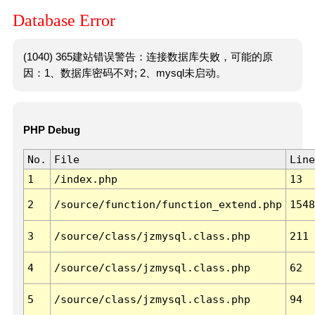
Database Error
(1040) 365建站错误警告：连接数据库失败，可能的原
因：1、数据库密码不对; 2、mysql未启动。
PHP Debug
No.
File
Line
1
/index.php
13
2
/source/function/function_extend.php
1548
3
/source/class/jzmysql.class.php
211
4
/source/class/jzmysql.class.php
62
5
/source/class/jzmysql.class.php
94