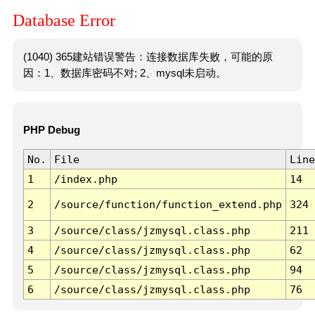
Database Error
(1040) 365建站错误警告：连接数据库失败，可能的原
因：1、数据库密码不对; 2、mysql未启动。
PHP Debug
No.
File
Line
1
/index.php
14
2
/source/function/function_extend.php
324
3
/source/class/jzmysql.class.php
211
4
/source/class/jzmysql.class.php
62
5
/source/class/jzmysql.class.php
94
6
/source/class/jzmysql.class.php
76