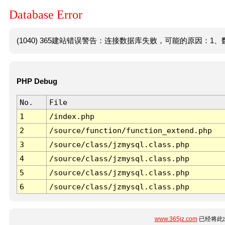
Database Error
(1040) 365建站错误警告：连接数据库失败，可能的原因：1、数
PHP Debug
No.
File
1
/index.php
2
/source/function/function_extend.php
3
/source/class/jzmysql.class.php
4
/source/class/jzmysql.class.php
5
/source/class/jzmysql.class.php
6
/source/class/jzmysql.class.php
www.365jz.com
已经将此