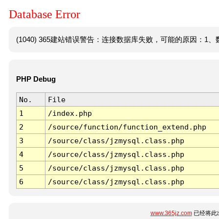
Database Error
(1040) 365建站错误警告：连接数据库失败，可能的原因：1、数
PHP Debug
No.
File
1
/index.php
2
/source/function/function_extend.php
3
/source/class/jzmysql.class.php
4
/source/class/jzmysql.class.php
5
/source/class/jzmysql.class.php
6
/source/class/jzmysql.class.php
www.365jz.com
已经将此