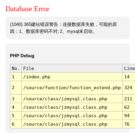
Database Error
(1040) 365建站错误警告：连接数据库失败，可能的原
因：1、数据库密码不对; 2、mysql未启动。
PHP Debug
No.
File
Line
1
/index.php
14
2
/source/function/function_extend.php
324
3
/source/class/jzmysql.class.php
211
4
/source/class/jzmysql.class.php
62
5
/source/class/jzmysql.class.php
94
6
/source/class/jzmysql.class.php
76