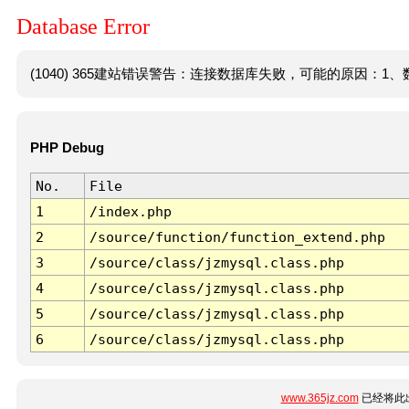
Database Error
(1040) 365建站错误警告：连接数据库失败，可能的原因：1、数
PHP Debug
No.
File
1
/index.php
2
/source/function/function_extend.php
3
/source/class/jzmysql.class.php
4
/source/class/jzmysql.class.php
5
/source/class/jzmysql.class.php
6
/source/class/jzmysql.class.php
www.365jz.com
已经将此