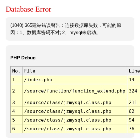
Database Error
(1040) 365建站错误警告：连接数据库失败，可能的原
因：1、数据库密码不对; 2、mysql未启动。
PHP Debug
No.
File
Line
1
/index.php
14
2
/source/function/function_extend.php
324
3
/source/class/jzmysql.class.php
211
4
/source/class/jzmysql.class.php
62
5
/source/class/jzmysql.class.php
94
6
/source/class/jzmysql.class.php
76