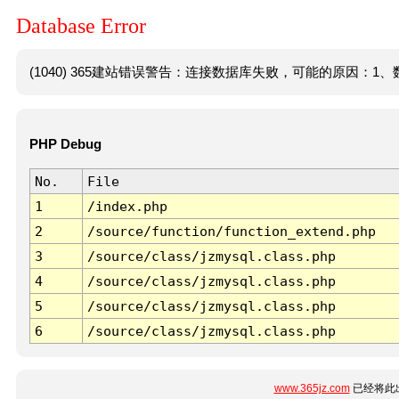
Database Error
(1040) 365建站错误警告：连接数据库失败，可能的原因：1、数
PHP Debug
No.
File
1
/index.php
2
/source/function/function_extend.php
3
/source/class/jzmysql.class.php
4
/source/class/jzmysql.class.php
5
/source/class/jzmysql.class.php
6
/source/class/jzmysql.class.php
www.365jz.com
已经将此