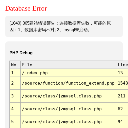
Database Error
(1040) 365建站错误警告：连接数据库失败，可能的原
因：1、数据库密码不对; 2、mysql未启动。
PHP Debug
No.
File
Line
1
/index.php
13
2
/source/function/function_extend.php
1548
3
/source/class/jzmysql.class.php
211
4
/source/class/jzmysql.class.php
62
5
/source/class/jzmysql.class.php
94