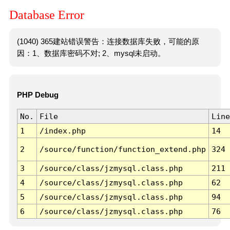
Database Error
(1040) 365建站错误警告：连接数据库失败，可能的原
因：1、数据库密码不对; 2、mysql未启动。
PHP Debug
No.
File
Line
1
/index.php
14
2
/source/function/function_extend.php
324
3
/source/class/jzmysql.class.php
211
4
/source/class/jzmysql.class.php
62
5
/source/class/jzmysql.class.php
94
6
/source/class/jzmysql.class.php
76