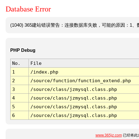
Database Error
(1040) 365建站错误警告：连接数据库失败，可能的原因：1、数
PHP Debug
No.
File
1
/index.php
2
/source/function/function_extend.php
3
/source/class/jzmysql.class.php
4
/source/class/jzmysql.class.php
5
/source/class/jzmysql.class.php
6
/source/class/jzmysql.class.php
www.365jz.com
已经将此