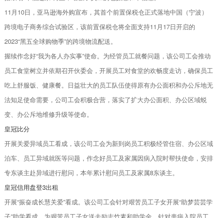
11月10日，亚马逊海外购宣布，其首个前置保税仓正式落地中国（宁波）
跨境电子商务综合试验区，该前置保税仓将全面支持11月17日开启的
2023“黑五全球购物季”的跨境物流配送。
握续作念好“我为各人办实事”使命。为经管员工就餐问题，该公司工会推动
员工食堂树立并依期召开伙委会，开展员工对食堂的欢畅度走访，确保员工
吃上舒服饭、健康餐。日益壮大的员工队伍使得原有办公面积和办公斥地无
法知足使命需要，公司工会积极合营，落实了扩大办公面积、办公区域蜕
变、办公斥地维修升级等使命。
皇冠比分
开展关爱异域员工看成，该公司工会为新到岗员工积极经管住宿、办公区域
泊车、员工异域就医等问题，作念好员工及家属因病入院时帮扶使命，安排
专东谈主赴异域进行慰问，本年累计慰问员工及家属8东谈主。
皇冠信用盘登3出租
开展“振奋成长慧关爱”看成。该公司工会针对艰苦员工子女开展“助梦芸芸学
子”助学看成，为艰苦员工子女送去励志竹素和助学金。针对患病入院员工