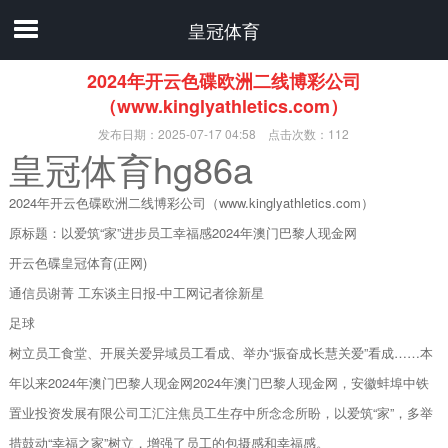
皇冠体育
2024年开云色碟欧洲二线博彩公司
（www.kinglyathletics.com）
发布日期：2025-07-17 04:58 点击次数：112
皇冠体育hg86a
2024年开云色碟欧洲二线博彩公司（www.kinglyathletics.com）
原标题：以爱筑“家”进步员工幸福感2024年澳门巴黎人现金网
开云色碟皇冠体育(正网)
通信员谢菁 工东谈主日报-中工网记者徐新星
足球
树立员工食堂、开展关爱异域员工看成、举办“振奋成长慧关爱”看成……本
年以来2024年澳门巴黎人现金网2024年澳门巴黎人现金网，安徽蚌埠中铁
置业投资发展有限公司工汇注焦员工生存中所念念所盼，以爱筑“家”，多举
措鼓动“幸福之家”树立，增强了员工的包摄感和幸福感。