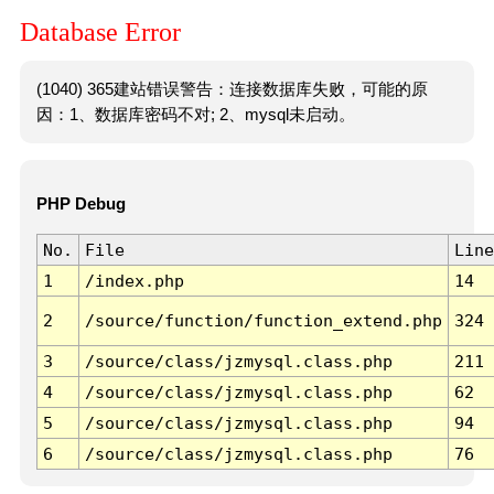
Database Error
(1040) 365建站错误警告：连接数据库失败，可能的原
因：1、数据库密码不对; 2、mysql未启动。
PHP Debug
No.
File
Line
1
/index.php
14
2
/source/function/function_extend.php
324
3
/source/class/jzmysql.class.php
211
4
/source/class/jzmysql.class.php
62
5
/source/class/jzmysql.class.php
94
6
/source/class/jzmysql.class.php
76