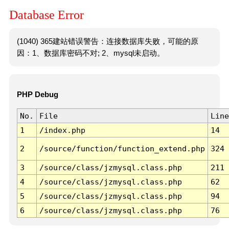
Database Error
(1040) 365建站错误警告：连接数据库失败，可能的原
因：1、数据库密码不对; 2、mysql未启动。
PHP Debug
No.
File
Line
1
/index.php
14
2
/source/function/function_extend.php
324
3
/source/class/jzmysql.class.php
211
4
/source/class/jzmysql.class.php
62
5
/source/class/jzmysql.class.php
94
6
/source/class/jzmysql.class.php
76