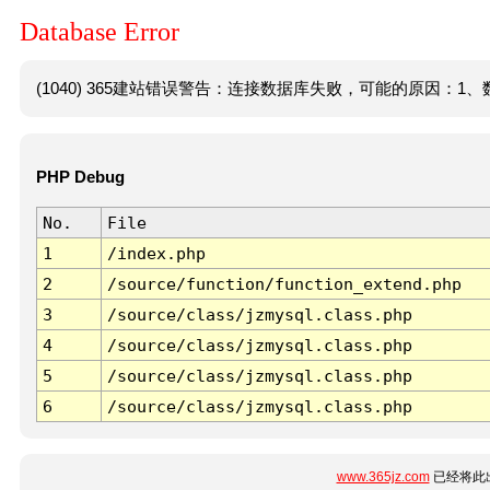
Database Error
(1040) 365建站错误警告：连接数据库失败，可能的原因：1、数
PHP Debug
No.
File
1
/index.php
2
/source/function/function_extend.php
3
/source/class/jzmysql.class.php
4
/source/class/jzmysql.class.php
5
/source/class/jzmysql.class.php
6
/source/class/jzmysql.class.php
www.365jz.com
已经将此