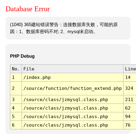
Database Error
(1040) 365建站错误警告：连接数据库失败，可能的原
因：1、数据库密码不对; 2、mysql未启动。
PHP Debug
No.
File
Line
1
/index.php
14
2
/source/function/function_extend.php
324
3
/source/class/jzmysql.class.php
211
4
/source/class/jzmysql.class.php
62
5
/source/class/jzmysql.class.php
94
6
/source/class/jzmysql.class.php
76