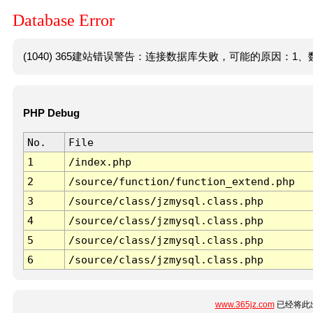
Database Error
(1040) 365建站错误警告：连接数据库失败，可能的原因：1、数
PHP Debug
No.
File
1
/index.php
2
/source/function/function_extend.php
3
/source/class/jzmysql.class.php
4
/source/class/jzmysql.class.php
5
/source/class/jzmysql.class.php
6
/source/class/jzmysql.class.php
www.365jz.com
已经将此